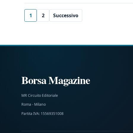
1
2
Successivo
Borsa Magazine
MR Circuito Editoriale
Roma - Milano
Partita IVA: 15569351008