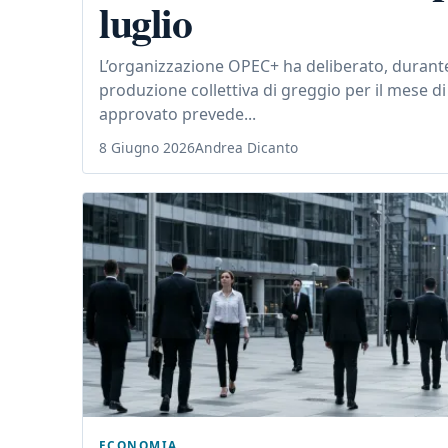
luglio
L’organizzazione OPEC+ ha deliberato, durante
produzione collettiva di greggio per il mese d
approvato prevede...
8 Giugno 2026
Andrea Dicanto
ECONOMIA