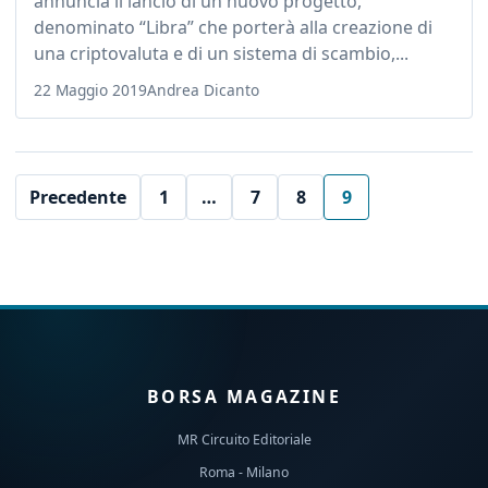
annuncia il lancio di un nuovo progetto,
denominato “Libra” che porterà alla creazione di
una criptovaluta e di un sistema di scambio,...
22 Maggio 2019
Andrea Dicanto
Precedente
1
…
7
8
9
BORSA MAGAZINE
MR Circuito Editoriale
Roma - Milano