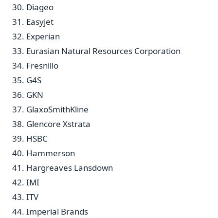
Diageo
Easyjet
Experian
Eurasian Natural Resources Corporation
Fresnillo
G4S
GKN
GlaxoSmithKline
Glencore Xstrata
HSBC
Hammerson
Hargreaves Lansdown
IMI
ITV
Imperial Brands