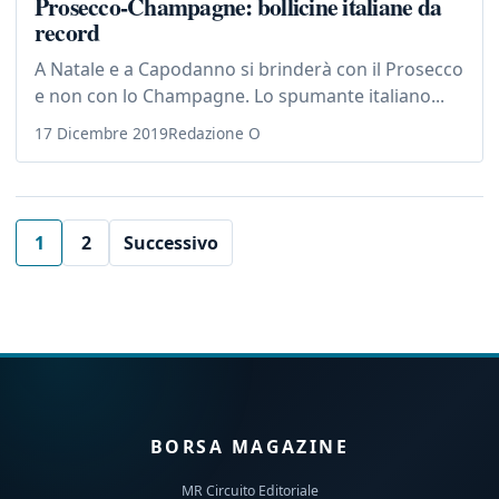
Prosecco-Champagne: bollicine italiane da
record
A Natale e a Capodanno si brinderà con il Prosecco
e non con lo Champagne. Lo spumante italiano...
17 Dicembre 2019
Redazione O
1
2
Successivo
BORSA MAGAZINE
MR Circuito Editoriale