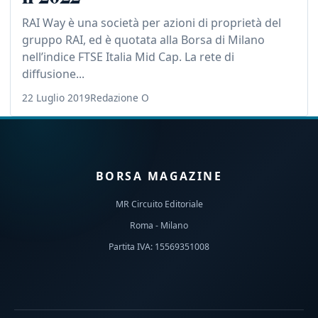
RAI Way è una società per azioni di proprietà del
gruppo RAI, ed è quotata alla Borsa di Milano
nell’indice FTSE Italia Mid Cap. La rete di
diffusione...
22 Luglio 2019
Redazione O
BORSA MAGAZINE
MR Circuito Editoriale
Roma - Milano
Partita IVA: 15569351008