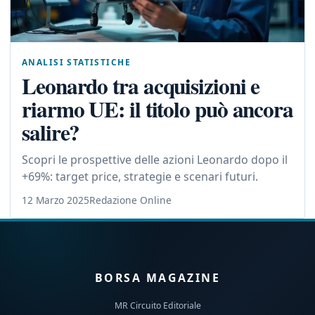
ANALISI STATISTICHE
Leonardo tra acquisizioni e
riarmo UE: il titolo può ancora
salire?
Scopri le prospettive delle azioni Leonardo dopo il
+69%: target price, strategie e scenari futuri.
12 Marzo 2025
Redazione Online
BORSA MAGAZINE
MR Circuito Editoriale