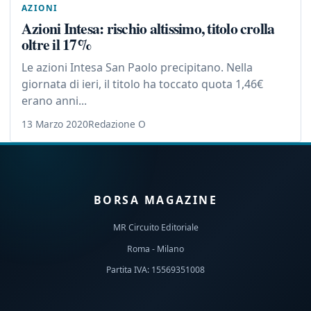
AZIONI
Azioni Intesa: rischio altissimo, titolo crolla
oltre il 17%
Le azioni Intesa San Paolo precipitano. Nella
giornata di ieri, il titolo ha toccato quota 1,46€
erano anni...
13 Marzo 2020
Redazione O
BORSA MAGAZINE
MR Circuito Editoriale
Roma - Milano
Partita IVA: 15569351008