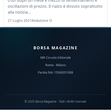
USD dopo un mese e mezzo di tentennamenti e
oscillazioni di prezzo. Il rialzo è dovuto soprattutto
alla notizia...
27 Luglio 2021
Redazione O
BORSA MAGAZINE
MR Circuito Editoriale
Roma - Milano
Partita IVA: 15569351008
© 2025 Borsa Magazine - Tutti i diritti riservati.