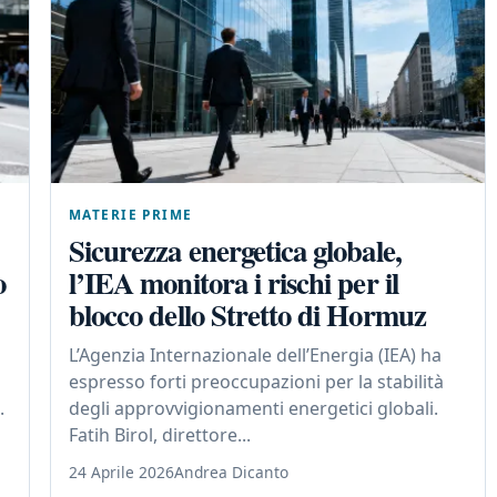
MATERIE PRIME
Sicurezza energetica globale,
o
l’IEA monitora i rischi per il
blocco dello Stretto di Hormuz
L’Agenzia Internazionale dell’Energia (IEA) ha
espresso forti preoccupazioni per la stabilità
.
degli approvvigionamenti energetici globali.
Fatih Birol, direttore...
24 Aprile 2026
Andrea Dicanto