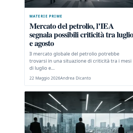
MATERIE PRIME
Mercato del petrolio, l’IEA
segnala possibili criticità tra lugli
e agosto
Il mercato globale del petrolio potrebbe
trovarsi in una situazione di criticità tra i mesi
di luglio e...
22 Maggio 2026
Andrea Dicanto