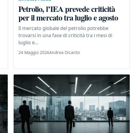
Petrolio, l’IEA prevede criticità
per il mercato tra luglio e agosto
Il mercato globale del petrolio potrebbe
trovarsi in una fase di criticità tra i mesi di
luglio e...
24 Maggio 2026
Andrea Dicanto