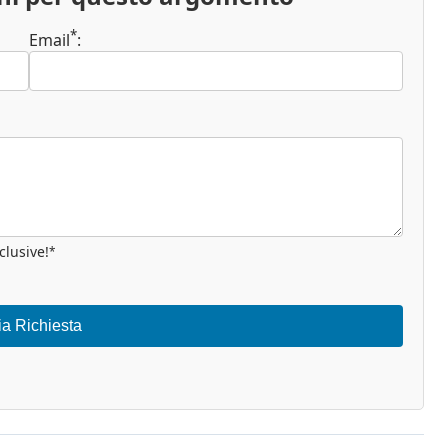
*
Email
:
clusive!
*
ia Richiesta