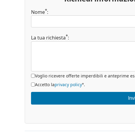
*
Nome
:
*
La tua richiesta
:
Voglio ricevere offerte imperdibili e anteprime es
Accetto la
privacy policy
.
*
Inv