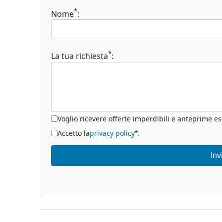
*
Nome
:
*
La tua richiesta
:
Voglio ricevere offerte imperdibili e anteprime es
Accetto la
privacy policy
.
*
Inv