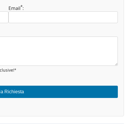
*
Email
:
clusive!
*
ia Richiesta