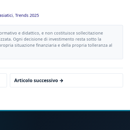
siatici
,
Trends 2025
formativo e didattico, e non costituisce sollecitazione
zzata. Ogni decisione di investimento resta sotto la
propria situazione finanziaria e della propria tolleranza al
Articolo successivo →