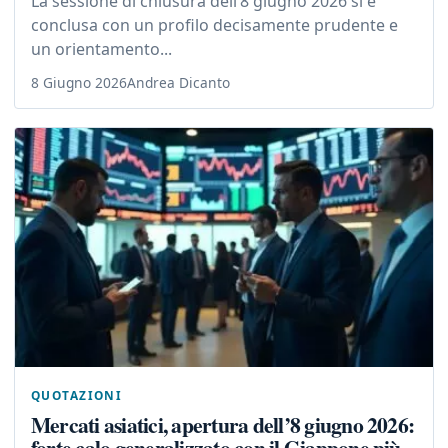
La sessione di chiusura dell’8 giugno 2026 si è
conclusa con un profilo decisamente prudente e
un orientamento...
8 Giugno 2026
Andrea Dicanto
QUOTAZIONI
Mercati asiatici, apertura dell’8 giugno 2026:
forte calo generalizzato con il Giappone più