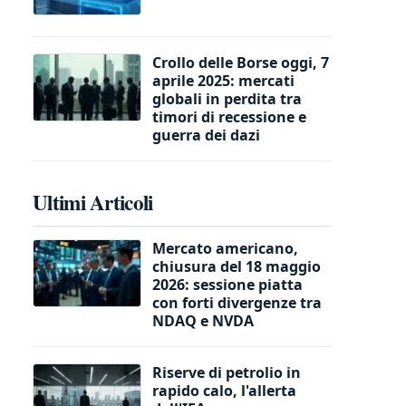
Crollo delle Borse oggi, 7
aprile 2025: mercati
globali in perdita tra
timori di recessione e
guerra dei dazi
Ultimi Articoli
Mercato americano,
chiusura del 18 maggio
2026: sessione piatta
con forti divergenze tra
NDAQ e NVDA
Riserve di petrolio in
rapido calo, l'allerta