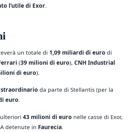
ato l’utile di Exor
.
ni
ceverà un totale di
1,09 miliardi di euro
di
Ferrari
(
39 milioni di euro
),
CNH Industrial
ilioni di euro
).
straordinario
da parte di Stellantis (per la
di euro
.
ulteriori
43 milioni di euro
nelle casse di Exor,
PSA detenute in
Faurecia
.