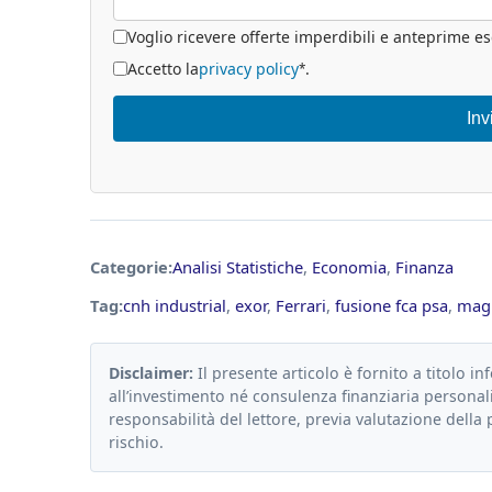
Voglio ricevere offerte imperdibili e anteprime es
Accetto la
privacy policy
.
*
Inv
Categorie:
Analisi Statistiche
,
Economia
,
Finanza
Tag:
cnh industrial
,
exor
,
Ferrari
,
fusione fca psa
,
magn
Disclaimer:
Il presente articolo è fornito a titolo in
all’investimento né consulenza finanziaria personali
responsabilità del lettore, previa valutazione della 
rischio.