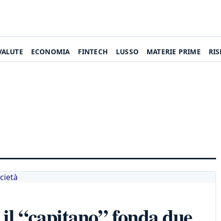
VALUTE
ECONOMIA
FINTECH
LUSSO
MATERIE PRIME
RI
 il “capitano” fonda due