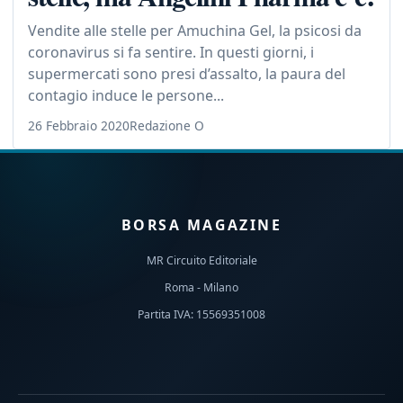
Vendite alle stelle per Amuchina Gel, la psicosi da
coronavirus si fa sentire. In questi giorni, i
supermercati sono presi d’assalto, la paura del
contagio induce le persone...
26 Febbraio 2020
Redazione O
BORSA MAGAZINE
MR Circuito Editoriale
Roma - Milano
Partita IVA: 15569351008