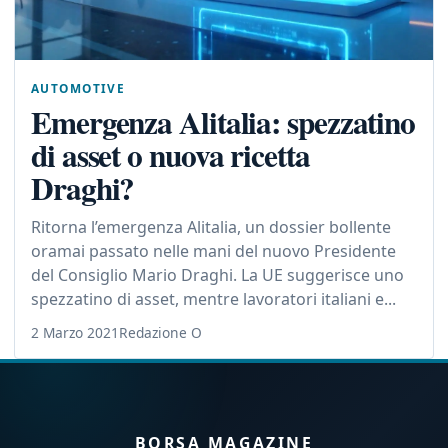
AUTOMOTIVE
Emergenza Alitalia: spezzatino
di asset o nuova ricetta
Draghi?
Ritorna l’emergenza Alitalia, un dossier bollente
oramai passato nelle mani del nuovo Presidente
del Consiglio Mario Draghi. La UE suggerisce uno
spezzatino di asset, mentre lavoratori italiani e...
2 Marzo 2021
Redazione O
BORSA MAGAZINE