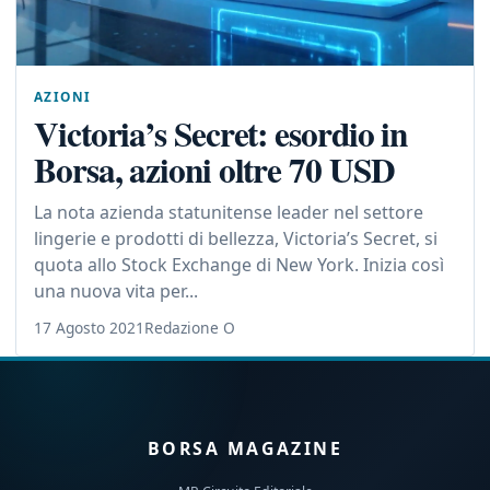
AZIONI
Victoria’s Secret: esordio in
Borsa, azioni oltre 70 USD
La nota azienda statunitense leader nel settore
lingerie e prodotti di bellezza, Victoria’s Secret, si
quota allo Stock Exchange di New York. Inizia così
una nuova vita per...
17 Agosto 2021
Redazione O
BORSA MAGAZINE