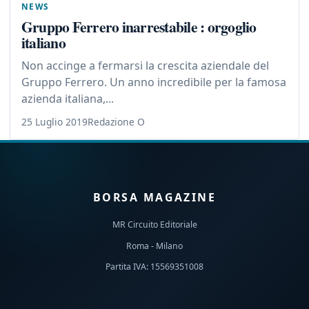
NEWS
Gruppo Ferrero inarrestabile : orgoglio
italiano
Non accinge a fermarsi la crescita aziendale del
Gruppo Ferrero. Un anno incredibile per la famosa
azienda italiana,...
25 Luglio 2019
Redazione O
BORSA MAGAZINE
MR Circuito Editoriale
Roma - Milano
Partita IVA: 15569351008