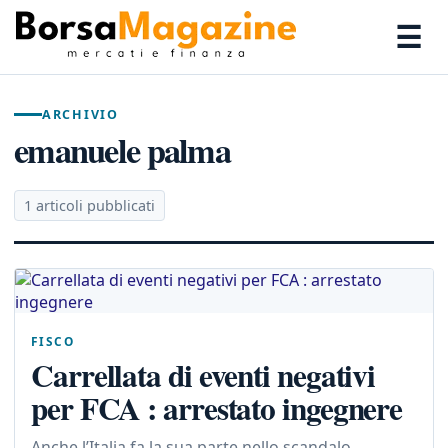
☰
ARCHIVIO
emanuele palma
1 articoli pubblicati
FISCO
Carrellata di eventi negativi
per FCA : arrestato ingegnere
Anche l’Italia fa la sua parte nello scandalo