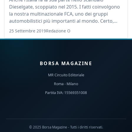
Dieselgate, scoppiato nel 2015. I fatti coinvolgono
la nostra multinazionale FCA, uno dei gruppi
automobilistici più importanti al mondo. Certo,...
25 Settembre 2019
Redazione O
BORSA MAGAZINE
MR Circuito Editoriale
Roma - Milano
Partita IVA: 15569351008
© 2025 Borsa Magazine - Tutti i diritti riservati.