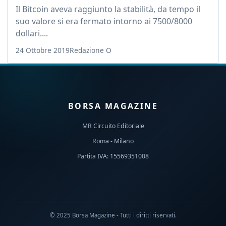
Il Bitcoin aveva raggiunto la stabilità, da tempo il
suo valore si era fermato intorno ai 7500/8000
dollari....
24 Ottobre 2019
Redazione O
BORSA MAGAZINE
MR Circuito Editoriale
Roma - Milano
Partita IVA: 15569351008
© 2025 Borsa Magazine - Tutti i diritti riservati.