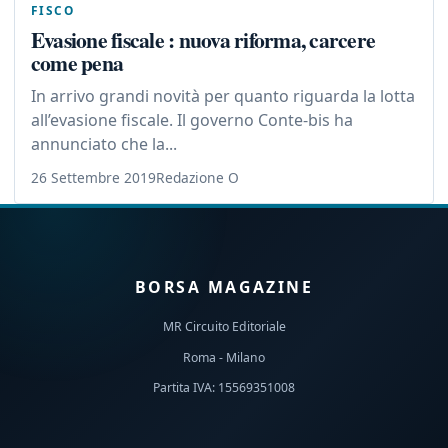
FISCO
Evasione fiscale : nuova riforma, carcere
come pena
In arrivo grandi novità per quanto riguarda la lotta
all’evasione fiscale. Il governo Conte-bis ha
annunciato che la...
26 Settembre 2019
Redazione O
BORSA MAGAZINE
MR Circuito Editoriale
Roma - Milano
Partita IVA: 15569351008