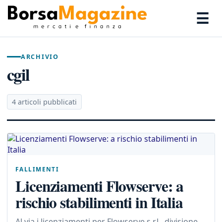
☰
ARCHIVIO
cgil
4 articoli pubblicati
FALLIMENTI
Licenziamenti Flowserve: a
rischio stabilimenti in Italia
Al via i licenziamenti per Flowserve s.r.l., divisione