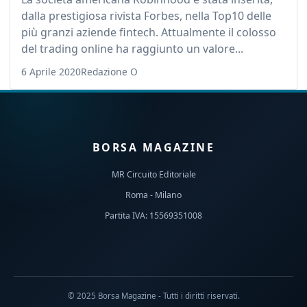
dalla prestigiosa rivista Forbes, nella Top10 delle
più granzi aziende fintech. Attualmente il colosso
del trading online ha raggiunto un valore...
6 Aprile 2020
Redazione O
BORSA MAGAZINE
MR Circuito Editoriale
Roma - Milano
Partita IVA: 15569351008
© 2025 Borsa Magazine - Tutti i diritti riservati.