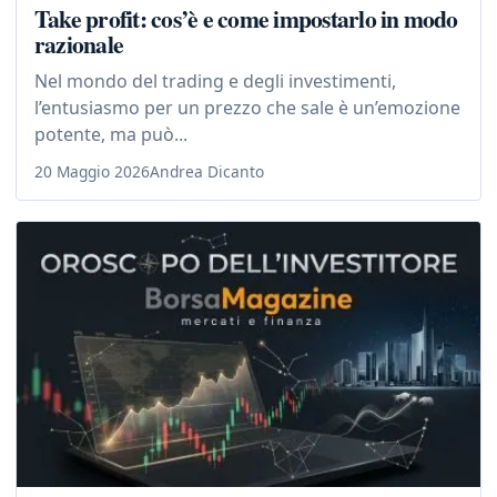
Take profit: cos’è e come impostarlo in modo
razionale
Nel mondo del trading e degli investimenti,
l’entusiasmo per un prezzo che sale è un’emozione
potente, ma può...
20 Maggio 2026
Andrea Dicanto