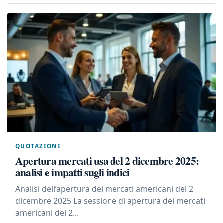
QUOTAZIONI
Apertura mercati usa del 2 dicembre 2025:
analisi e impatti sugli indici
Analisi dell’apertura dei mercati americani del 2
dicembre 2025 La sessione di apertura dei mercati
americani del 2...