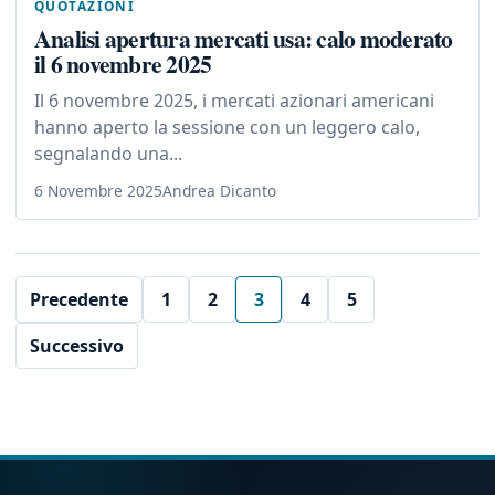
QUOTAZIONI
Analisi apertura mercati usa: calo moderato
il 6 novembre 2025
Il 6 novembre 2025, i mercati azionari americani
hanno aperto la sessione con un leggero calo,
segnalando una...
6 Novembre 2025
Andrea Dicanto
Precedente
1
2
3
4
5
Successivo