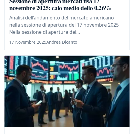
Sessione di apertura mercati usa 17
novembre 2025: calo medio dello 0.26%
Analisi dell’andamento del mercato americano
nella sessione di apertura del 17 novembre 2025
Nella sessione di apertura dei...
17 Novembre 2025
Andrea Dicanto