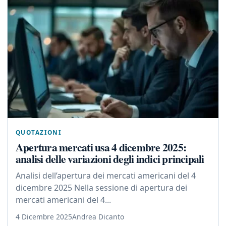
QUOTAZIONI
Apertura mercati usa 4 dicembre 2025:
analisi delle variazioni degli indici principali
Analisi dell’apertura dei mercati americani del 4
dicembre 2025 Nella sessione di apertura dei
mercati americani del 4...
4 Dicembre 2025
Andrea Dicanto