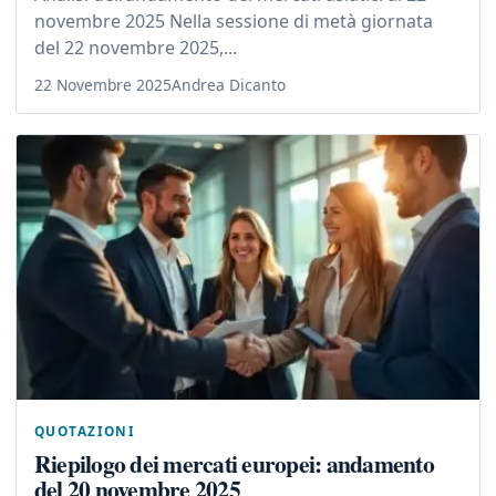
novembre 2025 Nella sessione di metà giornata
del 22 novembre 2025,...
22 Novembre 2025
Andrea Dicanto
QUOTAZIONI
Riepilogo dei mercati europei: andamento
del 20 novembre 2025