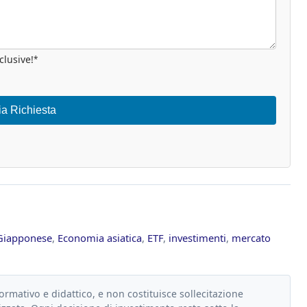
clusive!
*
ia Richiesta
Giapponese
,
Economia asiatica
,
ETF
,
investimenti
,
mercato
formativo e didattico, e non costituisce sollecitazione