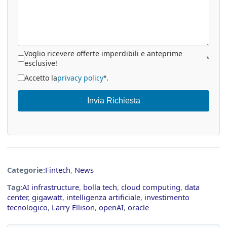
Voglio ricevere offerte imperdibili e anteprime
*
esclusive!
Accetto la
privacy policy
.
*
Invia Richiesta
Categorie:
Fintech
,
News
Tag:
AI infrastructure
,
bolla tech
,
cloud computing
,
data
center
,
gigawatt
,
intelligenza artificiale
,
investimento
tecnologico
,
Larry Ellison
,
openAI
,
oracle