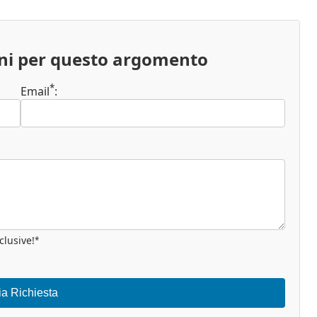
oni per questo argomento
*
Email
:
clusive!
*
ia Richiesta