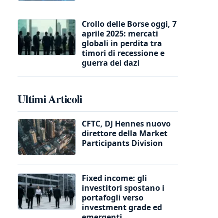
Crollo delle Borse oggi, 7
aprile 2025: mercati
globali in perdita tra
timori di recessione e
guerra dei dazi
Ultimi Articoli
CFTC, DJ Hennes nuovo
direttore della Market
Participants Division
Fixed income: gli
investitori spostano i
portafogli verso
investment grade ed
emergenti