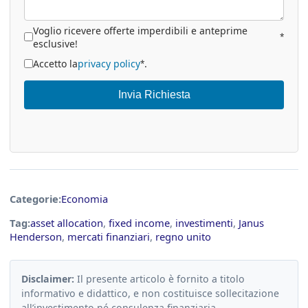
Voglio ricevere offerte imperdibili e anteprime
*
esclusive!
Accetto la
privacy policy
.
*
Invia Richiesta
Categorie:
Economia
Tag:
asset allocation
,
fixed income
,
investimenti
,
Janus
Henderson
,
mercati finanziari
,
regno unito
Disclaimer:
Il presente articolo è fornito a titolo
informativo e didattico, e non costituisce sollecitazione
all’investimento né consulenza finanziaria