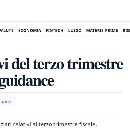
VALUTE
ECONOMIA
FINTECH
LUSSO
MATERIE PRIME
RI
i del terzo trimestre
a guidance
zazioni
iari relativi al terzo trimestre fiscale,