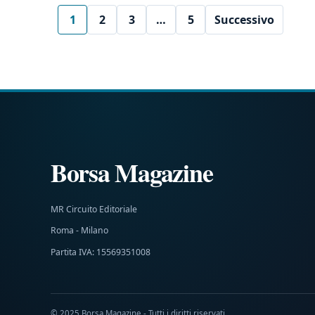
1
2
3
…
5
Successivo
Borsa Magazine
MR Circuito Editoriale
Roma - Milano
Partita IVA: 15569351008
© 2025 Borsa Magazine - Tutti i diritti riservati.