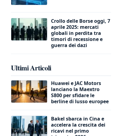
Crollo delle Borse oggi, 7
aprile 2025: mercati
globali in perdita tra
timori di recessione e
guerra dei dazi
Ultimi Articoli
Huawei e JAC Motors
lanciano la Maextro
S800 per sfidare le
berline di lusso europee
Bakel sbarca in Cina e
accelera la crescita dei
ricavi nel primo