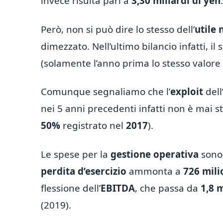
invece risulta pari a
3,30 miliardi di yen
.
Però, non si può dire lo stesso dell’
utile 
dimezzato. Nell’ultimo bilancio infatti, il
(solamente l’anno prima lo stesso valor
Comunque segnaliamo che l’
exploit
dell
nei 5 anni precedenti infatti non è mai s
50%
registrato nel
2017
).
Le spese per la
gestione operativa
sono 
perdita d’esercizio
ammonta a
726 mili
flessione dell’
EBITDA
, che passa da
1,8 m
(2019).