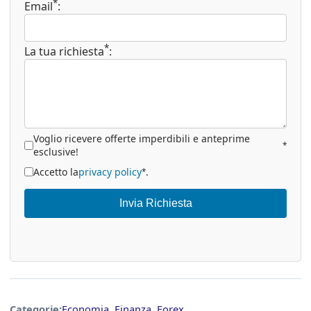
*
Email
:
*
La tua richiesta
:
Voglio ricevere offerte imperdibili e anteprime
*
esclusive!
Accetto la
privacy policy
.
*
Invia Richiesta
Categorie:
Economia
,
Finanza
,
Forex