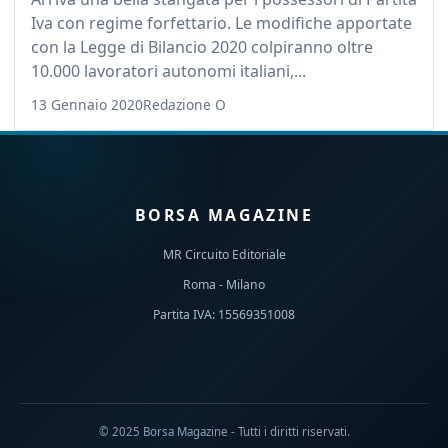
Iva con regime forfettario. Le modifiche apportate
con la Legge di Bilancio 2020 colpiranno oltre
10.000 lavoratori autonomi italiani,...
13 Gennaio 2020
Redazione O
BORSA MAGAZINE
MR Circuito Editoriale
Roma - Milano
Partita IVA: 15569351008
© 2025 Borsa Magazine - Tutti i diritti riservati.