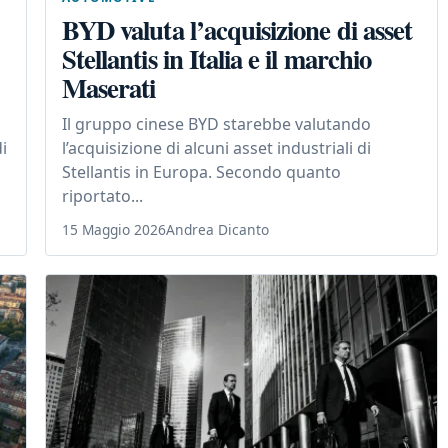
BYD valuta l’acquisizione di asset
Stellantis in Italia e il marchio
Maserati
Il gruppo cinese BYD starebbe valutando
i
l’acquisizione di alcuni asset industriali di
Stellantis in Europa. Secondo quanto
riportato...
15 Maggio 2026
Andrea Dicanto