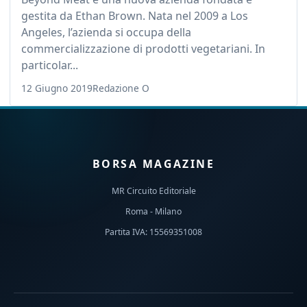
gestita da Ethan Brown. Nata nel 2009 a Los
Angeles, l’azienda si occupa della
commercializzazione di prodotti vegetariani. In
particolar...
12 Giugno 2019
Redazione O
BORSA MAGAZINE
MR Circuito Editoriale
Roma - Milano
Partita IVA: 15569351008