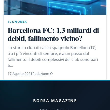
ECONOMIA
Barcellona FC: 1,3 miliardi di
debiti, fallimento vicino?
Lo storico club di calcio spagnolo Barcellona FC,
tra i più vincenti di sempre, è a un passo dal
fallimento. I debiti complessivi del club sono pari
a...
17 Agosto 2021
Redazione O
BORSA MAGAZINE