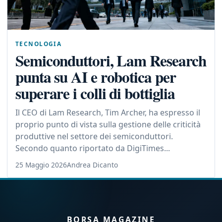
TECNOLOGIA
Semiconduttori, Lam Research
punta su AI e robotica per
superare i colli di bottiglia
Il CEO di Lam Research, Tim Archer, ha espresso il
proprio punto di vista sulla gestione delle criticità
produttive nel settore dei semiconduttori.
Secondo quanto riportato da DigiTimes...
25 Maggio 2026
Andrea Dicanto
BORSA MAGAZINE