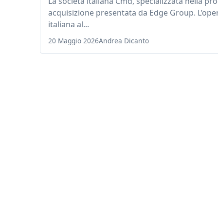
La società italiana Cmd, specializzata nella p
acquisizione presentata da Edge Group. L’oper
italiana al...
20 Maggio 2026
Andrea Dicanto