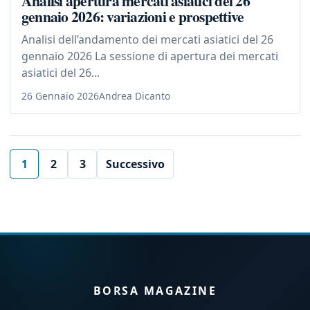
Analisi apertura mercati asiatici del 26
gennaio 2026: variazioni e prospettive
Analisi dell’andamento dei mercati asiatici del 26
gennaio 2026 La sessione di apertura dei mercati
asiatici del 26...
26 Gennaio 2026
Andrea Dicanto
1
2
3
Successivo
BORSA MAGAZINE