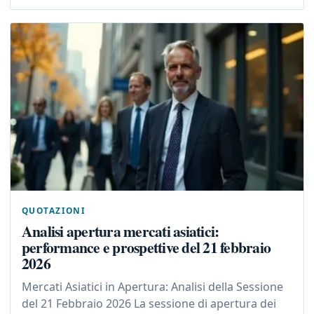
QUOTAZIONI
Analisi apertura mercati asiatici:
performance e prospettive del 21 febbraio
2026
Mercati Asiatici in Apertura: Analisi della Sessione
del 21 Febbraio 2026 La sessione di apertura dei