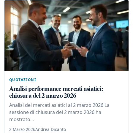
QUOTAZIONI
Analisi performance mercati asiatici:
chiusura del 2 marzo 2026
Analisi dei mercati asiatici al 2 marzo 2026 La
sessione di chiusura del 2 marzo 2026 ha
mostrato...
2 Marzo 2026
Andrea Dicanto