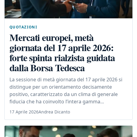
QUOTAZIONI
Mercati europei, metà
giornata del 17 aprile 2026:
forte spinta rialzista guidata
dalla Borsa Tedesca
La sessione di metà giornata del 17 aprile 2026 si
distingue per un orientamento decisamente
positivo, caratterizzato da un clima di generale
fiducia che ha coinvolto l’intera gamma...
17 Aprile 2026
Andrea Dicanto