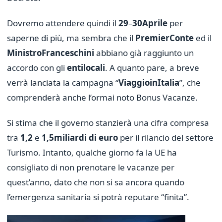
Dovremo attendere quindi il
29
–
30
Aprile
per
saperne di più, ma sembra che il
Premier
Conte
ed il
Ministro
Franceschini
abbiano già raggiunto un
accordo con gli
enti
locali
. A quanto pare, a breve
verrà lanciata la campagna “
Viaggio
in
Italia
”, che
comprenderà anche l’ormai noto Bonus Vacanze.
Si stima che il governo stanzierà una cifra compresa
tra
1,2
e
1,5
miliardi di euro
per il rilancio del settore
Turismo. Intanto, qualche giorno fa la UE ha
consigliato di non prenotare le vacanze per
quest’anno, dato che non si sa ancora quando
l’emergenza sanitaria si potrà reputare “finita”.