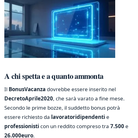
A chi spetta e a quanto ammonta
Il
Bonus
Vacanza
dovrebbe essere inserito nel
Decreto
Aprile
2020
, che sarà varato a fine mese.
Secondo le prime bozze, il suddetto bonus potrà
essere richiesto da
lavoratori
dipendenti
e
professionisti
con un reddito compreso tra
7.500
e
26.000
euro
.