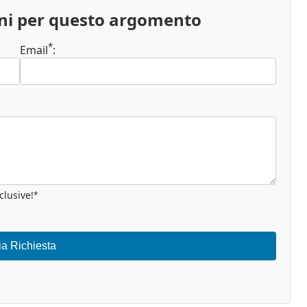
oni per questo argomento
*
Email
:
clusive!
*
ia Richiesta