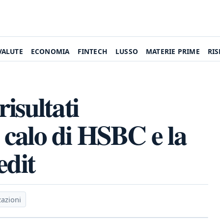
VALUTE
ECONOMIA
FINTECH
LUSSO
MATERIE PRIME
RI
isultati
l calo di HSBC e la
edit
zazioni