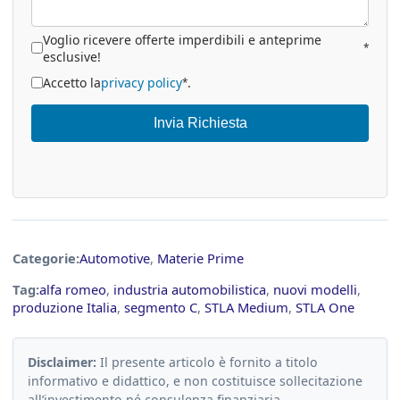
Voglio ricevere offerte imperdibili e anteprime
*
esclusive!
Accetto la
privacy policy
.
*
Invia Richiesta
Categorie:
Automotive
,
Materie Prime
Tag:
alfa romeo
,
industria automobilistica
,
nuovi modelli
,
produzione Italia
,
segmento C
,
STLA Medium
,
STLA One
Disclaimer:
Il presente articolo è fornito a titolo
informativo e didattico, e non costituisce sollecitazione
all’investimento né consulenza finanziaria