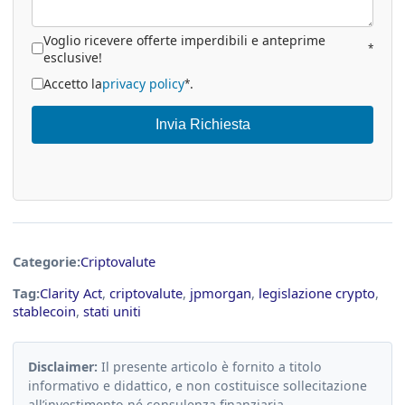
Voglio ricevere offerte imperdibili e anteprime
*
esclusive!
Accetto la
privacy policy
.
*
Invia Richiesta
Categorie:
Criptovalute
Tag:
Clarity Act
,
criptovalute
,
jpmorgan
,
legislazione crypto
,
stablecoin
,
stati uniti
Disclaimer:
Il presente articolo è fornito a titolo
informativo e didattico, e non costituisce sollecitazione
all’investimento né consulenza finanziaria