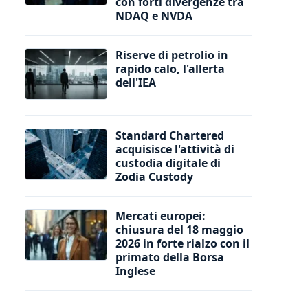
con forti divergenze tra
NDAQ e NVDA
Riserve di petrolio in
rapido calo, l'allerta
dell'IEA
Standard Chartered
acquisisce l'attività di
custodia digitale di
Zodia Custody
Mercati europei:
chiusura del 18 maggio
2026 in forte rialzo con il
primato della Borsa
Inglese