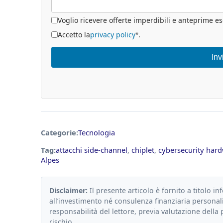
Voglio ricevere offerte imperdibili e anteprime es
Accetto la
privacy policy
.
*
Inv
Categorie:
Tecnologia
Tag:
attacchi side-channel
,
chiplet
,
cybersecurity har
Alpes
Disclaimer:
Il presente articolo è fornito a titolo in
all’investimento né consulenza finanziaria personali
responsabilità del lettore, previa valutazione della 
rischio.