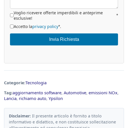
Voglio ricevere offerte imperdibili e anteprime
*
esclusive!
Accetto la
privacy policy
.
*
Invia Richiesta
Categorie:
Tecnologia
Tag:
aggiornamento software
,
Automotive
,
emissioni NOx
,
Lancia
,
richiamo auto
,
Ypsilon
Disclaimer:
Il presente articolo è fornito a titolo
informativo e didattico, e non costituisce sollecitazione
all’investimento né consulenza finanziaria