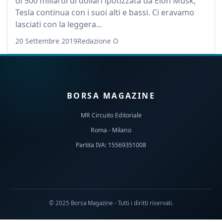
di 500 miliardi di dollari ipotizzata da Elon Musk,
Tesla continua con i suoi alti e bassi. Ci eravamo
lasciati con la leggera...
20 Settembre 2019
Redazione O
BORSA MAGAZINE
MR Circuito Editoriale
Roma - Milano
Partita IVA: 15569351008
© 2025 Borsa Magazine - Tutti i diritti riservati.