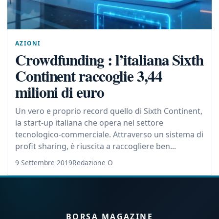
AZIONI
Crowdfunding : l’italiana Sixth
Continent raccoglie 3,44
milioni di euro
Un vero e proprio record quello di Sixth Continent,
la start-up italiana che opera nel settore
tecnologico-commerciale. Attraverso un sistema di
profit sharing, è riuscita a raccogliere ben...
9 Settembre 2019
Redazione O
BORSA MAGAZINE