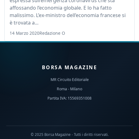
espressa sull’emergenza coronavirus che sta
affossando l’economia globale. E lo ha fatto
malissimo. L’ex-ministro dell’economia francese si
è trovata a...
14 Marzo 2020
Redazione O
BORSA MAGAZINE
MR Circuito Editoriale
Roma - Milano
Partita IVA: 15569351008
© 2025 Borsa Magazine - Tutti i diritti riservati.